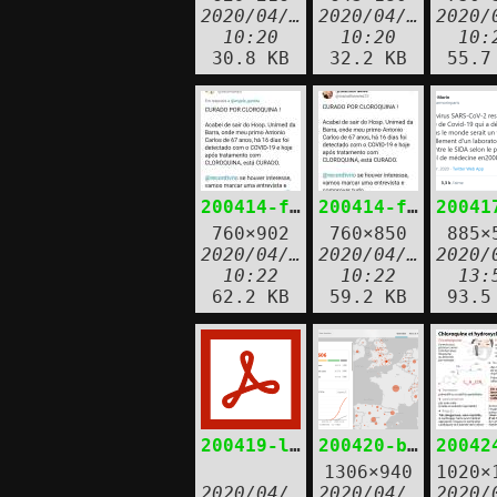
2020/04/14
2020/04/14
2020/
10:20
10:20
10:
30.8 KB
32.2 KB
55.7
200414-fake-chloro-bresil-2.jpg
200414-fake-chloro-bresil-3.jpg
760×902
760×850
885×
2020/04/14
2020/04/14
2020/
10:22
10:22
13:
62.2 KB
59.2 KB
93.5
200419-liberation-covid19-enfants.pdf
200420-bing-covid19-tracker.png
1306×940
1020×
2020/04/19
2020/04/20
2020/