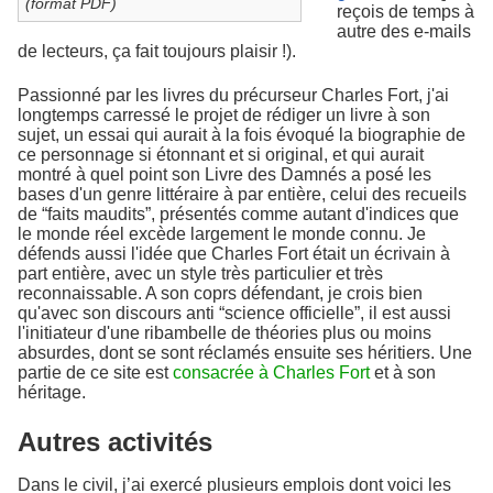
(format PDF)
reçois de temps à
autre des e-mails
de lecteurs, ça fait toujours plaisir !).
Passionné par les livres du précurseur Charles Fort, j'ai
longtemps carressé le projet de rédiger un livre à son
sujet, un essai qui aurait à la fois évoqué la biographie de
ce personnage si étonnant et si original, et qui aurait
montré à quel point son Livre des Damnés a posé les
bases d'un genre littéraire à par entière, celui des recueils
de “faits maudits”, présentés comme autant d'indices que
le monde réel excède largement le monde connu. Je
défends aussi l'idée que Charles Fort était un écrivain à
part entière, avec un style très particulier et très
reconnaissable. A son coprs défendant, je crois bien
qu'avec son discours anti “science officielle”, il est aussi
l'initiateur d'une ribambelle de théories plus ou moins
absurdes, dont se sont réclamés ensuite ses héritiers. Une
partie de ce site est
consacrée à Charles Fort
et à son
héritage.
Autres activités
Dans le civil, j’ai exercé plusieurs emplois dont voici les