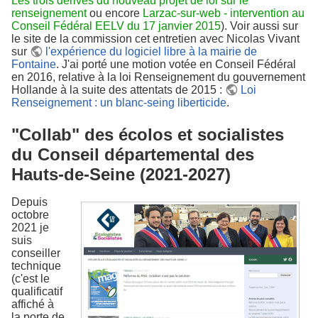
Les trois dérives du nouveau projet de loi sur le
renseignement
ou encore
Larzac-sur-web - intervention au
Conseil Fédéral EELV du 17 janvier 2015
). Voir aussi sur
le site de la commission cet entretien avec Nicolas Vivant
sur
l'expérience du logiciel libre à la mairie de
Fontaine
. J'ai porté une motion votée en Conseil Fédéral
en 2016, relative à la loi Renseignement du gouvernement
Hollande à la suite des attentats de 2015 :
Loi
Renseignement : un blanc-seing liberticide
.
"Collab" des écolos et socialistes
du Conseil départemental des
Hauts-de-Seine (2021-2027)
Depuis
octobre
2021 je
suis
conseiller
technique
(c'est le
qualificatif
affiché à
la porte de