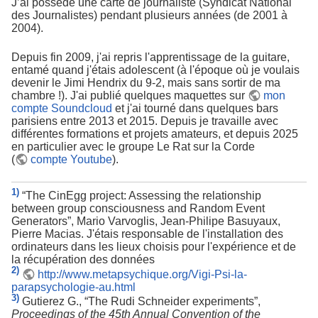
J’ai possédé une carte de journaliste (Syndicat National
des Journalistes) pendant plusieurs années (de 2001 à
2004).
Depuis fin 2009, j'ai repris l'apprentissage de la guitare,
entamé quand j'étais adolescent (à l'époque où je voulais
devenir le Jimi Hendrix du 9-2, mais sans sortir de ma
chambre !). J'ai publié quelques maquettes sur
mon
compte Soundcloud
et j'ai tourné dans quelques bars
parisiens entre 2013 et 2015. Depuis je travaille avec
différentes formations et projets amateurs, et depuis 2025
en particulier avec le groupe Le Rat sur la Corde
(
compte Youtube
).
1)
“The CinEgg project: Assessing the relationship
between group consciousness and Random Event
Generators”, Mario Varvoglis, Jean-Philipe Basuyaux,
Pierre Macias. J'étais responsable de l'installation des
ordinateurs dans les lieux choisis pour l'expérience et de
la récupération des données
2)
http://www.metapsychique.org/Vigi-Psi-la-
parapsychologie-au.html
3)
Gutierez G., “The Rudi Schneider experiments”,
Proceedings of the 45th Annual Convention of the