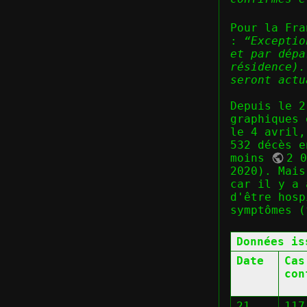
Pour la Fr
:
“Exceptio
et par dépa
résidence).
seront actu
Depuis le 
graphiques 
le 4 avril,
532 décès e
moins
2 
2020). Mais
car il y a 
d'être hosp
symptômes (
Données is
Date
Cas
con
21
117