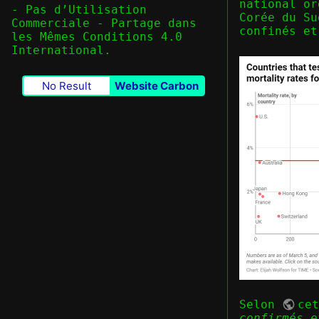
national or
- Pas d’Utilisation
Corée du Su
Commerciale - Partage dans
confinés et
les Mêmes Conditions 4.0
International
.
No Result
Website Carbon
Selon
ce
confirmés e