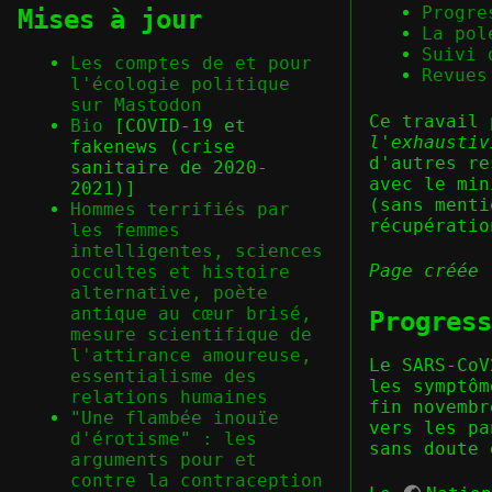
Progre
Mises à jour
La pol
Suivi 
Les comptes de et pour
Revues
l'écologie politique
sur Mastodon
Ce travail
Bio
[COVID-19 et
l'exhaustiv
fakenews (crise
d'autres re
sanitaire de 2020-
avec le min
2021)]
(sans menti
Hommes terrifiés par
récupératio
les femmes
intelligentes, sciences
Page créée 
occultes et histoire
alternative, poète
antique au cœur brisé,
Progress
mesure scientifique de
l'attirance amoureuse,
Le SARS-CoV
essentialisme des
les symptôm
relations humaines
fin novembr
"Une flambée inouïe
vers les pa
d'érotisme" : les
sans doute 
arguments pour et
contre la contraception