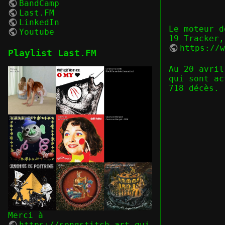
BandCamp
Last.FM
LinkedIn
Le moteur d
Youtube
19 Tracker,
https://
Playlist Last.FM
Au 20 avril
qui sont ac
718 décès.
Merci à
https://songstitch.art
qui