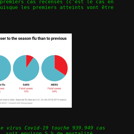
premiers cas recensés (c'est le cas en
uisque les premiers atteints vont être
le virus Covid-19 touche 939.949 cas
, soit environ 5 % de mortalité.