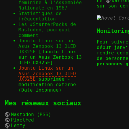
Le
Natio
féminine à l'Assemblée
sur son com
Nationale en 1967
Statistiques de
fréquentation
Les #StarterPacks de
Mastodon, pourquoi
Monitorin
comment
Ubuntu Linux sur un
Pour suivre
Asus Zenbook 13 OLED
début janv
UX325E
[Ubuntu Linux
rendre comp
sur un Asus Zenbook 13
de personn
OLED UX325E]
personnes g
Ubuntu Linux sur un
Asus Zenbook 13 OLED
UX325E
supprimée -
modification externe
(Date inconnue)
Mes réseaux sociaux
Mastodon
(
RSS
)
PixelFed
Lemmy