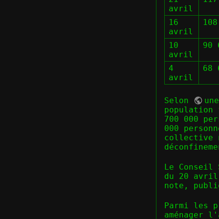
avril
16
108
avril
10
90 
avril
4
68 
avril
Selon
un
population 
700 000 per
000 personn
collective 
déconfineme
Le Conseil
du 20 avril
note, publ
Parmi les p
aménager l'