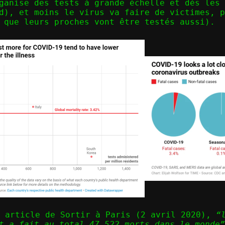
ganise des tests à grande échelle et dès les 
d), et moins le virus va faire de victimes, p
 que leurs proches vont être testés aussi).
t article de Sortir à Paris
(2 avril 2020),
“
t a fait au total 47.522 morts dans le monde”