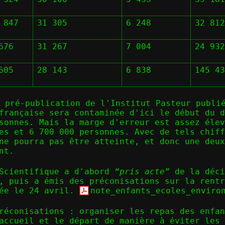
 847
31 305
6 248
32 812
676
31 267
7 004
24 932
605
28 143
6 838
145 43
e pré-publication de l'Institut Pasteur
publié
française sera contaminée d'ici le début du 
sonnes. Mais la marge d'erreur est assez élev
es et 6 700 000 personnes. Avec de tels chiff
ne pourra pas être atteinte, et donc une deux
nt.
 Scientifique a d'abord
“pris acte”
de la déci
, puis a émis des préconisations sur la rentr
iée le 24 avril.
note_enfants_ecoles_enviro
réconisations : organiser les repas des enfan
accueil et le départ de manière à éviter les 