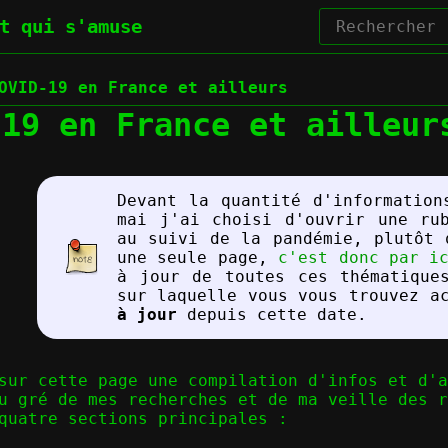
t qui s'amuse
OVID-19 en France et ailleurs
-19 en France et ailleur
Devant la quantité d'information
mai j'ai choisi d'ouvrir une ru
au suivi de la pandémie, plutôt 
une seule page,
c'est donc par i
à jour de toutes ces thématique
sur laquelle vous vous trouvez a
à jour
depuis cette date.
sur cette page une compilation d'infos et d'a
u gré de mes recherches et de ma veille des r
quatre sections principales :