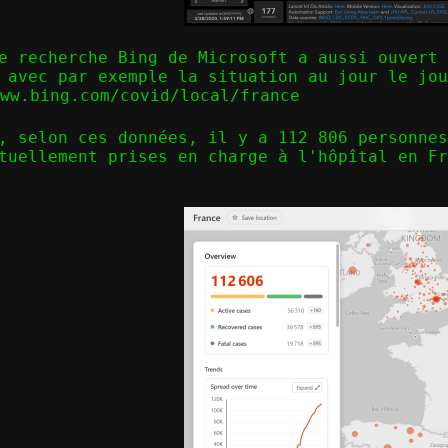
e recherche Bing de Microsoft a aussi ouvert 
 avec par exemple la situation au jour le jou
www.bing.com/covid/local/france
, selon ces données, il y a 112 806 personnes
tuellement prises en charge à l'hôpîtal en Fr