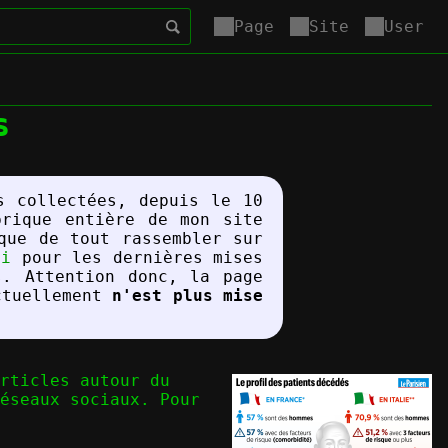
Page
Site
User
s
s collectées, depuis le 10
brique entière de mon site
que de tout rassembler sur
ci
pour les dernières mises
s. Attention donc, la page
ctuellement
n'est plus mise
rticles autour du
éseaux sociaux. Pour