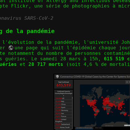
nal Institute of Allergy and Infectious Desea
pte Flickr, une série de photographies à micr
g de la pandémie
 l'évolution de la pandémie, l'université Joh
ier
une page qui suit l'épidémie chaque jou
te notamment du nombre de personnes contaminé
es guéries. Le samedi 28 mars à 15h,
615 519 c
uéries
et
28 717 morts
(soit 4,6 % de mortali