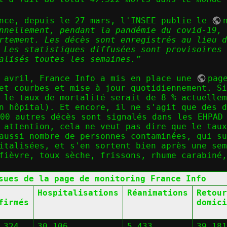
ance, depuis le 27 mars, l'INSEE publie le
nnellement, pendant la pandémie du covid-19, 
rtement. Les décès sont enregistrés au lieu d
 Les statistiques diffusées sont provisoires 
alisés toutes les semaines.”
2 avril, France Info a mis en place une
pag
et courbes et mise à jour quotidiennement. Si
 le taux de mortalité serait de 8 % actuelle
n hôpital). Et encore, il ne s'agit que des d
000 autres décès sont signalés dans les EHPAD
 attention, cela ne veut pas dire que le taux
aussi nombre de personnes contaminées, qui su
italisées, et s'en sortent bien après une se
fièvre, toux sèche, frissons, rhume carabiné,
sues de la page de monitoring France Info
Hospitalisations
Réanimations
Retour
firmés
domici
 324
30 106
5 433
39 181