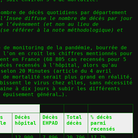
nombre de décès quotidiens par département
l’Insee diffuse le nombre de décès par jour
e l’évènement (et non au lieu de
(se référer à la note méthodologique) et
e de monitoring de la pandémie
, bourrée de
 l'on en croit les chiffres mentionnés pour
ment en France (68 805 cas recensés pour 5
écès recensés à l'hôpital, alors qu'au
selon 20 Minutes (article du 4 avril
 de mortalité serait plus grand en réalité,
bissent le virus chez elles, sans nécessité
maine à dix jours à subir les différents
 épuisement général…).
s
Décès
Décès
Total
% décès
le
hôpital
EHPAD
décès
parmi
recensés
12 900
7 896
20 796
17,7%