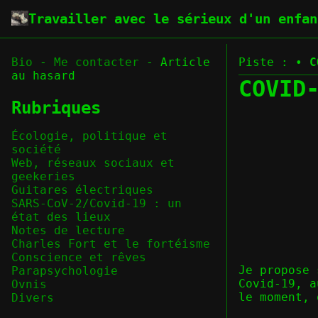
Travailler avec le sérieux d'un enfan
Bio
-
Me contacter
-
Article
Piste :
•
C
au hasard
COVID
Rubriques
Écologie, politique et
société
Web, réseaux sociaux et
geekeries
Guitares électriques
SARS-CoV-2/Covid-19 : un
état des lieux
Notes de lecture
Charles Fort et le fortéisme
Conscience et rêves
Je propose 
Parapsychologie
Covid-19, a
Ovnis
le moment, 
Divers