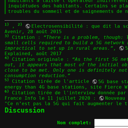
habitants a laissé l’opérateur indifférent
inquiétudes des habitants. Certains se pla
troubles du sommeil et de saignements de n
1)
2)
,
Electrosensibilité : que dit la s
Avenir, 28 août 2015
3)
Citation :
“There is a problem, though: 
small cells required to build a 5G network 
impractical to set up in rural areas.”
,
Explained
, août 2017
4)
Citation originale :
“As the first 5G ne
out, it appears that most of the initial ob
close to be met. Only one is definitely not
consumption reduction.”
5)
Citation tirée de l'article
5G base st
energy than 4G base stations
, site Fierce W
6)
Citation tirée de l'interview donnée par
France Info le 11 juillet 2020 :
Nouveau
"Ce n’est pas la 5G qui fait augmenter le t
Discussion
Nom complet: