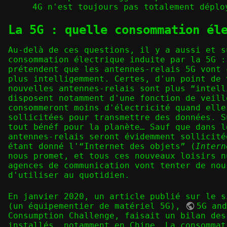
4G n'est toujours pas totalement déplo
La 5G : quelle consommation él
Au-delà de ces questions, il y a aussi et s
consommation électrique induite par la 5G :
prétendent que les antennes-relais 5G vont 
plus intelligemment. Certes, d'un point de 
nouvelles antennes-relais sont plus “intell
disposent notamment d'une fonction de veill
consommeront moins d'électricité quand elle
sollicitées pour transmettre des données. S
tout bénéf pour la planète… Sauf que dans l
antennes-relais seront évidemment sollicité
étant donné l'“Internet des objets” (
Intern
nous promet, et tous ces nouveaux loisirs n
agences de communication vont tenter de nou
d'utiliser au quotidien.
En janvier 2020, un article publié sur le s
(un équipementier de matériel 5G),
5G an
Consumption Challenge
, faisait un bilan des
installés, notamment en Chine. La consommat