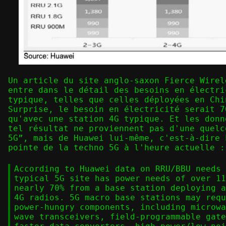
Un article du site anglo-saxon Fierce Wirel
entre dans le détail des besoins en électri
typique, telles que celles déployées en Chi
Surprise, le besoin en électricité serait 7
qu'avec une station 4G typique. Et les donn
tel résultat ne proviennent pas d'une quelc
5G”, mais de Huawei lui-même, c'est-à-dire 
pointe de la techno 5G à l'heure actuelle :
According to Huawei data on RRU/BBU needs 
typical 5G site has power needs of over 11
nearly 70% from a base station deploying a
4G radios. 5G macro base stations may requ
power-hungry components, including microwa
wave transceivers, field-programmable gate