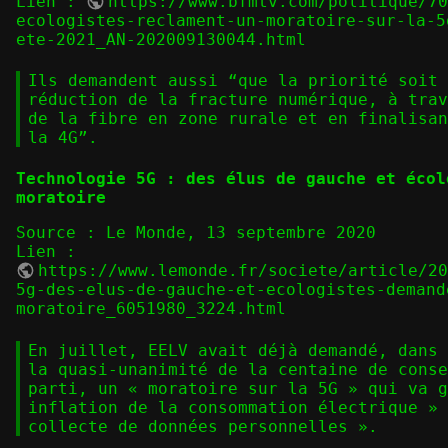
Lien :
https://www.bfmtv.com/politique/7
ecologistes-reclament-un-moratoire-sur-la-5
ete-2021_AN-202009130044.html
Ils demandent aussi “que la priorité soit 
réduction de la fracture numérique, à trav
de la fibre en zone rurale et en finalisan
la 4G”.
Technologie 5G : des élus de gauche et écol
moratoire
Source : Le Monde, 13 septembre 2020
Lien :
https://www.lemonde.fr/societe/article/2
5g-des-elus-de-gauche-et-ecologistes-demand
moratoire_6051980_3224.html
En juillet, EELV avait déjà demandé, dans 
la quasi-unanimité de la centaine de conse
parti, un « moratoire sur la 5G » qui va g
inflation de la consommation électrique » 
collecte de données personnelles ».