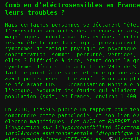
Combien d'eléctrosensibles en France
leurs troubles ?
Mais certaines personnes se déclarent “élec
l’exposition aux ondes des antennes-relais,
magnétiques induits par les pylônes électri
réseau électrique domestique, provoquerait 
symptômes de fatigue physique et psychique 
concentration, sommeil perturbé, vertiges, 
elles ? Difficile à dire, étant donné la gr
symptômes décrits. Un article de 2015 de Sc
fait le point à ce sujet et note qu'une ass
avait pu recenser cette année-là un peu plu
se déclarant EHS. L'Organisation Mondiale p
l'époque, évoquait des études qui allaient 
population (soit, en France, environ 1 400 
En 2018, l'ANSES publie un rapport pour ten
comprendre cette pathologie, et son lien év
électro-magnétiques. Cet
AVIS et RAPPORT de
l’expertise sur l’hypersensibilité électrom
intolérance environnementale idiopathique a
électromagnétiques (IEI-CEM)
est
disponi