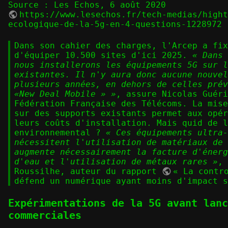
Source : Les Echos, 6 août 2020
https://www.lesechos.fr/tech-medias/high
ecologique-de-la-5g-en-4-questions-1228972
Dans son cahier des charges, l'Arcep a fix
d'équiper 10.500 sites d'ici 2025.
« Dans 
nous installerons les équipements 5G sur l
existantes. Il n'y aura donc aucune nouvel
plusieurs années, en dehors de celles prév
«New Deal Mobile » »
, assure Nicolas Guéri
Fédération Française des Télécoms. La mise
sur des supports existants permet aux opér
leurs coûts d'installation. Mais quid de l
environnemental ?
« Ces équipements ultra-
nécessitent l'utilisation de matériaux de 
augmente nécessairement la facture d'énerg
d'eau et l'utilisation de métaux rares »
, 
Roussilhe, auteur du rapport
« La contr
défend un numérique ayant moins d'impact s
Expérimentations de la 5G avant lanc
commerciales