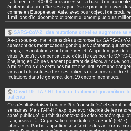
traitement de 140.000 personnes sur la base d'un protocole 
également à accroître ses capacités de production avec de
comme en Europe et en Asie, avec pour objectif de produire
1 millions d'ici décembre et potentiellement plusieurs millio
SARS-CoV-2 : des mutations ont-elles augmenté sa v
A-t-on sous-estimé la capacité du coronavirus SARS-CoV-2 à
subissent des modifications génétiques aléatoires qui affec
temps, ces mutations sont mineures et n'apportent pas de c
virus. Jusqu'ici, on pensait que c'était le cas pour le SARS
Zhejiang en Chine viennent pourtant de découvrir que, non 
à muter, mais que certaines mutations induisent une dange
virus ont été isolées chez des patients de la province du Zhej
mutations dans le génome, dont 19 encore inconnues.
Covid-19 : l'AP-HP teste un traitement qui améliore l
patients
Ces résultats doivent encore être “consolidés” et seront pub
semaines. Mais l'AP-HP explique avoir décidé de les rendre
santé publique”, du fait du contexte de crise pandémique, e
françaises et à l'Organisation mondiale de la Santé (OMS).
laboratoire Roche, appartient à la famille des anticorps mon