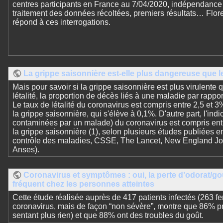
centres participants en France au 7/04/2020, indépendance
traitement des données récoltées, premiers résultats… Flo
répond à ces interrogations.
La grippe saisonnière est-elle plus dangereuse que l
Mais pour savoir si la grippe saisonnière est plus virulente q
létalité, la proportion de décès liés à une maladie par rappor
Le taux de létalité du coronavirus est compris entre 2,5 et 3%
la grippe saisonnière, qui s'élève à 0,1%. D'autre part, l'in
contaminées par un malade) du coronavirus est compris entre 
la grippe saisonnière (1), selon plusieurs études publiées en
contrôle des maladies, CSSE, The Lancet, New England Jo
Anses).
Coronavirus et symptômes : oui, la perte d’odorat/go
fréquent chez les personnes atteintes
Cette étude réalisée auprès de 417 patients infectés (263
coronavirus, mais de façon “non sévère”, montre que 86% pré
sentant plus rien) et que 88% ont des troubles du goût.