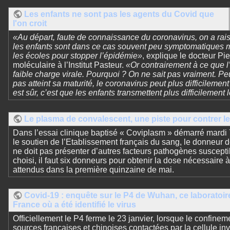
Les enfants ne sont pas les agents du Covid que
l'on croit
«Au départ, faute de connaissance du coronavirus, on a raiso
les enfants sont dans ce cas souvent peu symptomatiques ma
les écoles pour stopper l’épidémie»
, explique le docteur Pi
moléculaire à l’Institut Pasteur.
«Or contrairement à ce que l’
faible charge virale. Pourquoi ? On ne sait pas vraiment. Pe
pas atteint sa maturité, le coronavirus peut plus difficilemen
est sûr, c’est que les enfants transmettent plus difficilement 
Le plasma de convalescent, une piste pour contrer l
Dans l’essai clinique baptisé « Coviplasm » démarré mardi 7
le soutien de l’Etablissement français du sang, le donneur d
ne doit pas présenter d’autres facteurs pathogènes susceptib
choisi, il faut six donneurs pour obtenir la dose nécessaire 
attendus dans la première quinzaine de mai.
Covid-19 : enquête sur le P4 de Wuhan, ce laboratoire
France où a été identifié le virus
Officiellement le P4 ferme le 23 janvier, lorsque le confin
sources françaises et chinoises contactées par la cellule in