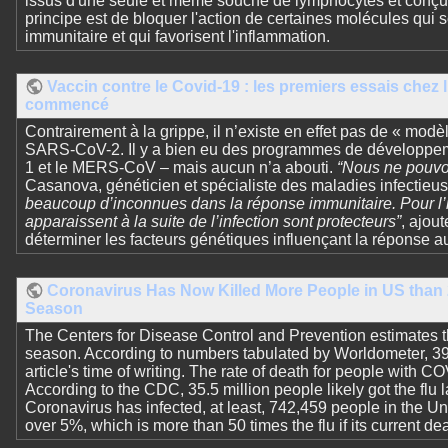
issus d'une seule et même souche de lymphocytes et conçus
principe est de bloquer l'action de certaines molécules qui s
immunitaire et qui favorisent l'inflammation.
Vaccin contre le Covid-19 : les premiers essais chez
commencé
Contrairement à la grippe, il n’existe en effet pas de « modèl
SARS-CoV-2. Il y a bien eu des programmes de développem
1 et le MERS-CoV – mais aucun n’a abouti.
“Nous ne pouvo
Casanova, généticien et spécialiste des maladies infectieu
beaucoup d’inconnues dans la réponse immunitaire. Pour l’in
apparaissent à la suite de l’infection sont protecteurs”
, ajou
déterminer les facteurs génétiques influençant la réponse 
Coronavirus Has Now Killed More People in US than
Season
The Centers for Disease Control and Prevention estimates th
season. According to numbers tabulated by Worldometer, 39,
article's time of writing. The rate of death for people with C
According to the CDC, 35.5 million people likely got the flu la
Coronavirus has infected, at least, 742,459 people in the Un
over 5%, which is more than 50 times the flu if its current dea