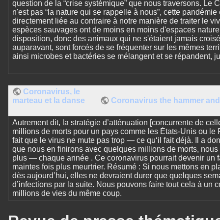
question de la “crise systémique” que nous traversons. Le 
n'est pas “la nature qui se rappelle à nous”, cette pandémie 
directement liée au contraire à notre manière de traiter le vi
espèces sauvages ont de moins en moins d'espaces naturel
disposition, donc des animaux qui ne s'étaient jamais crois
auparavant, sont forcés de se fréquenter sur les mêmes territ
ainsi microbes et bactéries se mélangent et se répandent, j
Coronavirus, le
Carl-Etienne Juneau, PhD (trad
marteau et la danse
Coronavirus the hammer and
Autrement dit, la stratégie d’atténuation [concurrente de c
millions de morts pour un pays comme les États-Unis ou le
fait que le virus ne mute pas trop — ce qu‘il fait déjà. Il a d
que nous en finirons avec quelques millions de morts, nous
plus — chaque année . Ce coronavirus pourrait devenir un fa
maintes fois plus meurtrier. Résumé : Si nous mettons en p
dès aujourd’hui, elles ne devraient durer que quelques sema
d’infections par la suite. Nous pouvons faire tout cela à un 
millions de vies du même coup.