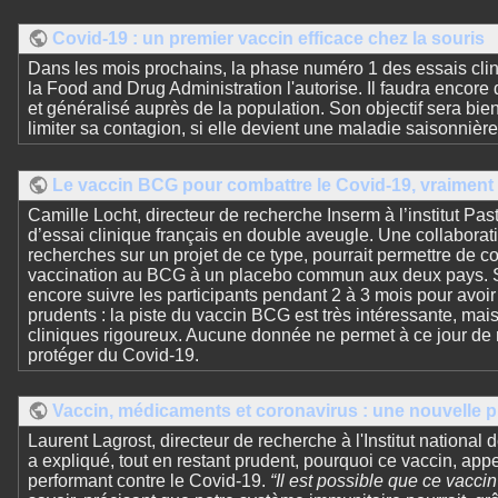
Covid-19 : un premier vaccin efficace chez la souris
Dans les mois prochains, la phase numéro 1 des essais clin
la Food and Drug Administration l'autorise. Il faudra encor
et généralisé auprès de la population. Son objectif sera bie
limiter sa contagion, si elle devient une maladie saisonnière,
Le vaccin BCG pour combattre le Covid-19, vraiment
Camille Locht, directeur de recherche Inserm à l’institut Pas
d’essai clinique français en double aveugle. Une collabor
recherches sur un projet de ce type, pourrait permettre de 
vaccination au BCG à un placebo commun aux deux pays. Si l’
encore suivre les participants pendant 2 à 3 mois pour avoi
prudents : la piste du vaccin BCG est très intéressante, mais
cliniques rigoureux. Aucune donnée ne permet à ce jour d
protéger du Covid-19.
Vaccin, médicaments et coronavirus : une nouvelle p
Laurent Lagrost, directeur de recherche à l'Institut national 
a expliqué, tout en restant prudent, pourquoi ce vaccin, ap
performant contre le Covid-19.
“Il est possible que ce vacc