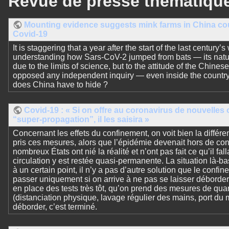
Revue de presse thématiqu
Mounting evidence suggests mink farms in China cou
Covid-19
It is staggering that a year after the start of the last centu
understanding how Sars-CoV-2 jumped from bats — its natur
due to the limits of science, but to the attitude of the Chine
opposed any independent inquiry — even inside the country 
does China have to hide ?
Covid-19 : « Si on offre au coronavirus de nouvelles
“super-propagation”, il les saisira »
Concernant les effets du confinement, on voit bien la différe
pris ces mesures, alors que l’épidémie devenait hors de co
nombreux États ont nié la réalité et n’ont pas fait ce qu’il fa
circulation y est restée quasi-permanente. La situation là-bas
à un certain point, il n’y a pas d’autre solution que le conf
passer uniquement si on arrive à ne pas se laisser déborder
en place des tests très tôt, qu’on prend des mesures de qua
(distanciation physique, lavage régulier des mains, port d
déborder, c’est terminé.