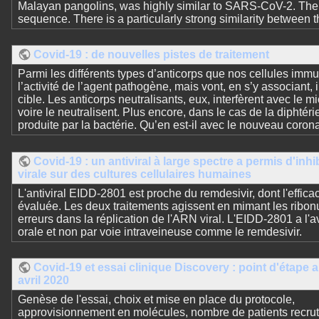
Malayan pangolins, was highly similar to SARS-CoV-2. The 
sequence. There is a particularly strong similarity between t
Covid-19 : de nouvelles pistes de traitement
Parmi les différents types d’anticorps que nos cellules immun
l’activité de l’agent pathogène, mais vont, en s’y associant,
cible. Les anticorps neutralisants, eux, interfèrent avec le
voire le neutralisent. Plus encore, dans le cas de la diphtéri
produite par la bactérie. Qu’en est-il avec le nouveau coron
Covid-19 : un antiviral à large spectre a permis d'inhib
virale sur des cultures cellulaires humaines
L'antiviral EIDD-2801 est proche du remdesivir, dont l'effica
évaluée. Les deux traitements agissent en mimant les ribonu
erreurs dans la réplication de l'ARN viral. L'EIDD-2801 a l'
orale et non par voie intraveineuse comme le remdesivir.
Covid-19 et essai clinique Discovery : point d'étape 
avril 2020
Genèse de l'essai, choix et mise en place du protocole,
approvisionnement en molécules, nombre de patients recrut