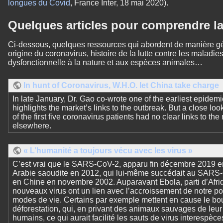
longues du Covid
, France Inter, 18 mai 2020).
Quelques articles pour comprendre la
Ci-dessous, quelques ressources qui abordent de manière gén
origine du coronavirus, histoire de la lutte contre les maladies
dysfonctionnelle à la nature et aux espèces animales…
In hunt of Coronavirus, W.H.O. let China take charge
In late January, Dr. Gao co-wrote one of the earliest epidemi
highlights the market’s links to the outbreak. But a close loo
of the first five coronavirus patients had no clear links to t
elsewhere.
« L’humanité a toujours vécu avec les virus »
C’est vrai que le SARS-CoV-2, apparu fin décembre 2019
Arabie saoudite en 2012, qui lui-même succédait au SARS-C
en Chine en novembre 2002. Auparavant Ebola, parti d’Afrique
nouveaux virus ont un lien avec l’accroissement de notre pop
modes de vie. Certains par exemple mettent en cause le 
déforestation, qui, en privant des animaux sauvages de leur 
humains, ce qui aurait facilité les sauts de virus interespèce