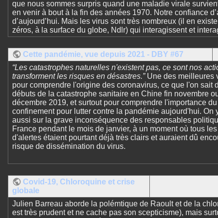
que nous sommes surpris quand une maladie virale survient 
en venir à bout à la fin des années 1970. Notre confiance d’
d’aujourd’hui. Mais les virus sont très nombreux (il en existera
zéros, à la surface du globe, Ndlr) qui interagissent et inter
Cette pandémie, vue depuis 2021 - DBY #67
“Les catastrophes naturelles n'existent pas, ce sont nos acti
transforment les risques en désastres.”
Une des meilleures 
pour comprendre l'origine des coronavirus, ce que l'on sait 
débuts de la catastrophe sanitaire en Chine fin novembre o
décembre 2019, et surtout pour comprendre l'importance du
confinement pour lutter contre la pandémie aujourd'hui. On y
aussi sur la grave inconséquence des responsables politiq
France pendant le mois de janvier, à un moment où tous les
d'alertes étaient pourtant déjà très clairs et auraient dû enc
risque de dissémination du virus.
Covid-19, Chloroquine et crise
Chaîne Youtube de
globale
Barreau
Julien Barreau aborde la polémtique de Raoult et de la chlor
est très prudent et ne cache pas son scepticisme), mais surt