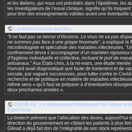
et les Italiens, qui nous ont précédés dans l’épidémie, les a
les investigateurs de l’essai clinique, signifie qu’ils risque
pour tirer des enseignements valides avant une éventuelle
La relance n’aura pas lieu
“Il ne faut pas se bercer d’illusions. Le virus ne va pas dis
ne sommes pas face à une grippe hivernale”
, a expliqué le
microbiologiste et spécialiste des maladies infectieuses.
“Un
confinement devra s’accompagner d’un maintien rigoureux d
d’hygiène individuelle et collective, incluant le port de mas
artisanaux.”
Aux États-Unis, à la mi-mars, une étude menée p
Harvard avait diagnostiqué que faute de traitement et de vacc
sociale, par vagues successives, pour lutter contre le Covid
recherche et de politique en matière de maladies infectieus
même sens « qu’il faut se préparer à d’éventuelles résurge
deux prochaines années ».
COVID-19 : Le médicament Remdesivir de Gilead aut
Etats-Unis
La biotech prévient que l'allocation des doses, aujourd'hui en
direction du gouvernement en ciblant les patients à plus 
Gilead a déjà fait don de l'intégralité de son stock représent