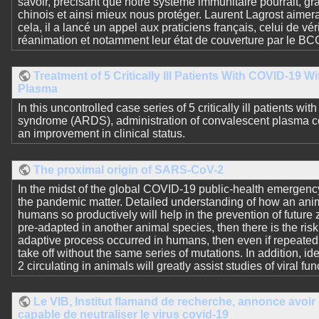
savoir, précisant que notre système immunitaire pourrait, g
chinois et ainsi mieux nous protéger. Laurent Lagrost aimerai
cela, il a lancé un appel aux praticiens français, celui de vér
réanimation et notamment leur état de couverture par le BC
Treatment of 5 Critically Ill Patients With COVID-19 
Plasma
In this uncontrolled case series of 5 critically ill patients w
syndrome (ARDS), administration of convalescent plasma co
an improvement in clinical status.
The proximal origin of SARS-CoV-2
In the midst of the global COVID-19 public-health emergency,
the pandemic matter. Detailed understanding of how an anim
humans so productively will help in the prevention of futur
pre-adapted in another animal species, then there is the risk 
adaptive process occurred in humans, then even if repeated z
take off without the same series of mutations. In addition, id
2 circulating in animals will greatly assist studies of viral fun
Le VIB, Institut flamand de recherche, annonce avoi
capable de neutraliser le virus covid-19