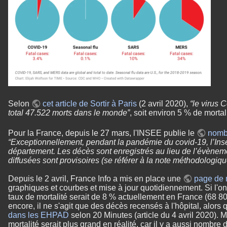
Selon
cet article de Sortir à Paris
(2 avril 2020),
“le virus 
total 47.522 morts dans le monde”
, soit environ 5 % de mortal
Pour la France, depuis le 27 mars, l'INSEE publie le
nomb
“Exceptionnellement, pendant la pandémie du covid-19, l’Inse
département. Les décès sont enregistrés au lieu de l’évènemen
diffusées sont provisoires (se référer à la note méthodologiqu
Depuis le 2 avril, France Info a mis en place une
page de 
graphiques et courbes et mise à jour quotidiennement. Si l'on e
taux de mortalité serait de 8 % actuellement en France (68 8
encore, il ne s'agit que des décès recensés à l'hôpital, alors
dans les EHPAD
selon 20 Minutes (article du 4 avril 2020). M
mortalité serait plus grand en réalité, car il y a aussi nombr