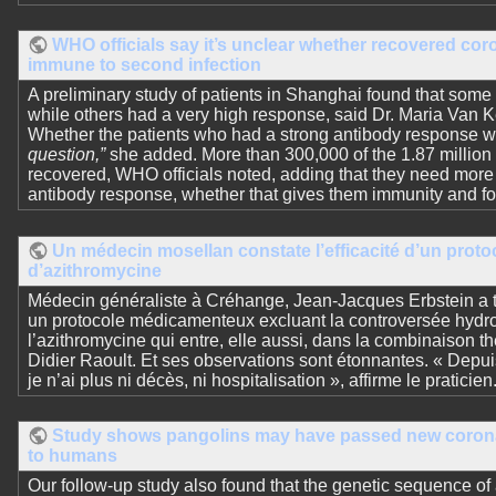
WHO officials say it’s unclear whether recovered cor
immune to second infection
A preliminary study of patients in Shanghai found that some
while others had a very high response, said Dr. Maria Van 
Whether the patients who had a strong antibody response w
question,”
she added. More than 300,000 of the 1.87 million
recovered, WHO officials noted, adding that they need more 
antibody response, whether that gives them immunity and fo
Un médecin mosellan constate l’efficacité d’un proto
d’azithromycine
Médecin généraliste à Créhange, Jean-Jacques Erbstein a tes
un protocole médicamenteux excluant la controversée hydro
l’azithromycine qui entre, elle aussi, dans la combinaison t
Didier Raoult. Et ses observations sont étonnantes. « Depui
je n’ai plus ni décès, ni hospitalisation », affirme le praticien
Study shows pangolins may have passed new corona
to humans
Our follow-up study also found that the genetic sequence of