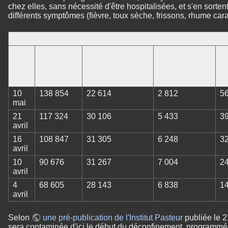
chez elles, sans nécessité d'être hospitalisées, et s'en sorte
différents symptômes (fièvre, toux sèche, frissons, rhume ca
Données issues de la page de monitoring France Info
Date
Cas
Hospitalisations
Réanimations
R
confirmés
en cours
en cours
do
10
138 854
22 614
2 812
5
mai
21
117 324
30 106
5 433
3
avril
16
108 847
31 305
6 248
3
avril
10
90 676
31 267
7 004
2
avril
4
68 605
28 143
6 838
1
avril
Selon
une pré-publication de l'Institut Pasteur
publiée le 2
sera contaminée d'ici le début du déconfinement, programmé 