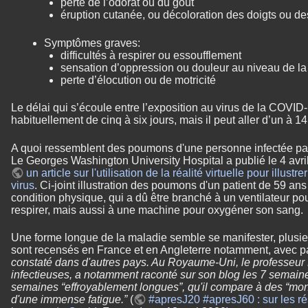
perte de l’odorat ou du goût
éruption cutanée, ou décoloration des doigts ou des
Symptômes graves:
difficultés à respirer ou essoufflement
sensation d’oppression ou douleur au niveau de la 
perte d’élocution ou de motricité
Le délai qui s’écoule entre l’exposition au virus de la COVID
habituellement de cinq à six jours, mais il peut aller d’un à 14
A quoi ressemblent des poumons d'une personne infectée par 
Le Georges Washington University Hospital a publié le 4 avri
un article sur l'utilisation de la réalité virtuelle pour illustre
virus
. Ci-joint illustration des poumons d'un patient de 59 an
condition physique, qui a dû être branché à un ventilateur pou
respirer, mais aussi à une machine pour oxygéner son sang.
Une forme longue de la maladie semble se manifester, plusie
sont recensés en France et en Angleterre notamment, avec 
constaté dans d'autres pays. Au Royaume-Uni, le professeur 
infectieuses, a notamment raconté sur son blog les 7 semaine
semaines “effroyablement longues”, qu'il compare à des “mon
d'une immense fatigue.”
(
#apresJ20 #apresJ60 : sur les r