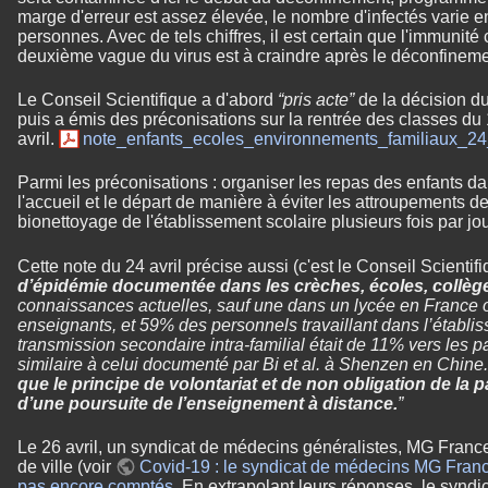
marge d'erreur est assez élevée, le nombre d'infectés varie 
personnes. Avec de tels chiffres, il est certain que l'immunité 
deuxième vague du virus est à craindre après le déconfineme
Le Conseil Scientifique a d'abord
“pris acte”
de la décision d
puis a émis des préconisations sur la rentrée des classes du
avril.
note_enfants_ecoles_environnements_familiaux_24
Parmi les préconisations : organiser les repas des enfants da
l'accueil et le départ de manière à éviter les attroupements d
bionettoyage de l'établissement scolaire plusieurs fois par jour
Cette note du 24 avril précise aussi (c'est le Conseil Scientif
d’épidémie documentée dans les crèches, écoles, collèges
connaissances actuelles, sauf une dans un lycée en France 
enseignants, et 59% des personnels travaillant dans l’établi
transmission secondaire intra-familial était de 11% vers les p
similaire à celui documenté par Bi et al. à Shenzen en Chine
que le principe de volontariat et de non obligation de la pa
d’une poursuite de l’enseignement à distance.
”
Le 26 avril, un syndicat de médecins généralistes, MG Franc
de ville (voir
Covid-19 : le syndicat de médecins MG France
pas encore comptés
. En extrapolant leurs réponses, le syndi