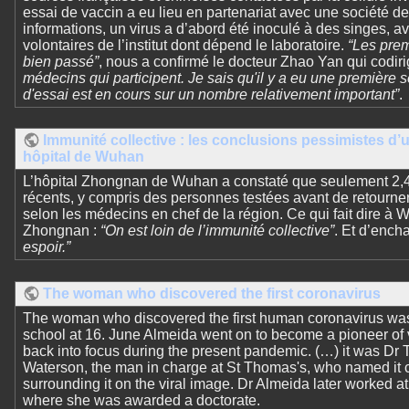
essai de vaccin a eu lieu en partenariat avec une société d
informations, un virus a d’abord été inoculé à des singes, av
volontaires de l’institut dont dépend le laboratoire.
“Les prem
bien passé”
, nous a confirmé le docteur Zhao Yan qui codi
médecins qui participent. Je sais qu'il y a eu une première 
d'essai est en cours sur un nombre relativement important”
.
Immunité collective : les conclusions pessimistes d
hôpital de Wuhan
L’hôpital Zhongnan de Wuhan a constaté que seulement 2,4
récents, y compris des personnes testées avant de retourner
selon les médecins en chef de la région. Ce qui fait dire à W
Zhongnan :
“On est loin de l’immunité collective”
. Et d’encha
espoir.”
The woman who discovered the first coronavirus
The woman who discovered the first human coronavirus was t
school at 16. June Almeida went on to become a pioneer of
back into focus during the present pandemic. (…) it was Dr T
Waterson, the man in charge at St Thomas's, who named it 
surrounding it on the viral image. Dr Almeida later worked 
where she was awarded a doctorate.