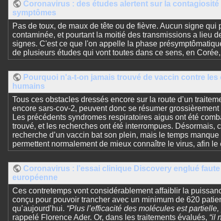
Coronavirus : des études alertent sur la contagiosité
symptômes
Pas de toux, de maux de tête ou de fièvre. Aucun signe qui
contaminée, et pourtant la moitié des transmissions a lieu de
signes. C'est ce que l'on appelle la phase présymptômatiqu
de plusieurs études qui vont toutes dans ce sens, en Corée,
Pourquoi n'a-t-on jamais trouvé de vaccin contre les
humains
Tous ces obstacles dressés encore sur la route d’un traiteme
encore sars-cov-2, peuvent donc se résumer grossièrement à 
Les précédents syndromes respiratoires aigus ont été comba
trouvé, et les recherches ont été interrompues. Désormais, c
recherche d’un vaccin bat son plein, mais le temps manque p
permettent normalement de mieux connaître le virus, afin le 
Coronavirus : l’essai clinique Discovery englué faut
européenne
Ces contretemps vont considérablement affaiblir la puissance
conçu pour pouvoir trancher avec un minimum de 620 patients
qu’aujourd’hui.
“Plus l’efficacité des molécules est partielle,
rappelé Florence Ader. Or, dans les traitements évalués,
“il