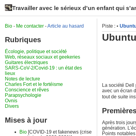
Travailler avec le sérieux d'un enfant qui s'
Bio
-
Me contacter
-
Article au hasard
Piste :
•
Ubuntu
Ubuntu 
Rubriques
Écologie, politique et société
Web, réseaux sociaux et geekeries
Guitares électriques
SARS-CoV-2/Covid-19 : un état des
lieux
Notes de lecture
Charles Fort et le fortéisme
La société Dell
Conscience et rêves
avec un écran d
Parapsychologie
tout de suite in
Ovnis
Divers
Première
Mises à jour
Après trois jour
génération. L'éc
Bio
[COVID-19 et fakenews (crise
Points notables 