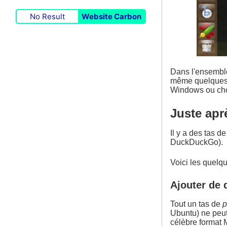
No Result
Website Carbon
Dans l'ensemble,
même quelques s
Windows ou choi
Juste aprè
Il y a des tas d
DuckDuckGo).
Voici les quelq
Ajouter de 
Tout un tas de
p
Ubuntu) ne peut 
célèbre format 