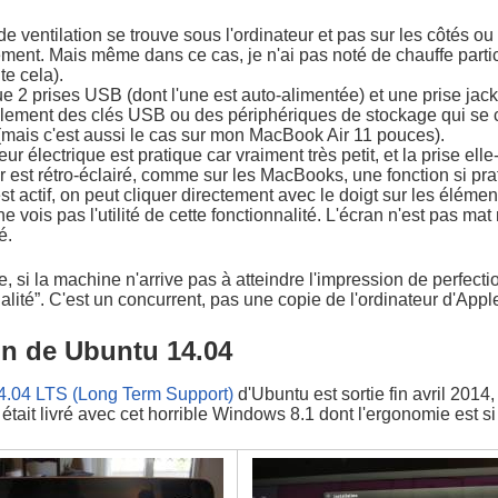
 de ventilation se trouve sous l'ordinateur et pas sur les côtés o
ment. Mais même dans ce cas, je n'ai pas noté de chauffe partic
te cela).
que 2 prises USB (dont l'une est auto-alimentée) et une prise jack
llement des clés USB ou des périphériques de stockage qui se co
 (mais c'est aussi le cas sur mon MacBook Air 11 pouces).
ur électrique est pratique car vraiment très petit, et la prise e
r est rétro-éclairé, comme sur les MacBooks, une fonction si pra
st actif, on peut cliquer directement avec le doigt sur les élémen
ne vois pas l'utilité de cette fonctionnalité. L'écran n'est pas ma
té.
 si la machine n'arrive pas à atteindre l'impression de perfecti
lité”. C'est un concurrent, pas une copie de l'ordinateur d'Appl
ion de Ubuntu 14.04
4.04 LTS (Long Term Support)
d'Ubuntu est sortie fin avril 2014
r était livré avec cet horrible Windows 8.1 dont l'ergonomie est