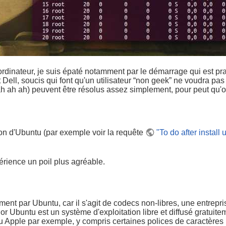
rdinateur, je suis épaté notamment par le démarrage qui est prat
ll, soucis qui font qu'un utilisateur “non geek” ne voudra pas s
(ah ah ah) peuvent être résolus assez simplement, pour peut qu'
ation d'Ubuntu (par exemple voir la requête
"To do after install
rience un poil plus agréable.
ment par Ubuntu, car il s'agit de codecs non-libres, une entrep
r Ubuntu est un système d'exploitation libre et diffusé gratuite
u Apple par exemple, y compris certaines polices de caractères 