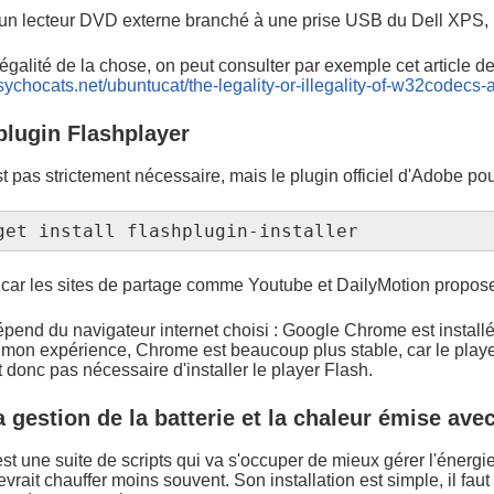
un lecteur DVD externe branché à une prise USB du Dell XPS, il
légalité de la chose, on peut consulter par exemple cet article 
sychocats.net/ubuntucat/the-legality-or-illegality-of-w32codecs-
 plugin Flashplayer
t pas strictement nécessaire, mais le plugin officiel d'Adobe pour
get install flashplugin-installer
, car les sites de partage comme Youtube et DailyMotion proposen
épend du navigateur internet choisi : Google Chrome est installé 
mon expérience, Chrome est beaucoup plus stable, car le playe
est donc pas nécessaire d'installer le player Flash.
a gestion de la batterie et la chaleur émise ave
 est une suite de scripts qui va s'occuper de mieux gérer l'énergie
devrait chauffer moins souvent. Son installation est simple, il faut