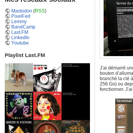
Mastodon
(
RSS
)
PixelFed
Lemmy
BandCamp
Last.FM
LinkedIn
Youtube
Playlist Last.FM
J'ai démarré une
bouton d'alluma
branché la clé 
256 Go) ou depu
fonctionner. J'a