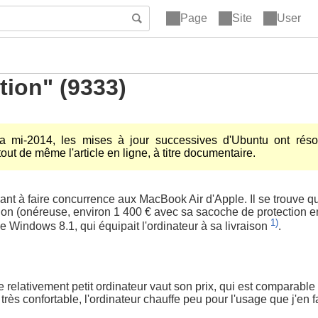
Page
Site
User
tion" (9333)
la mi-2014, les mises à jour successives d'Ubuntu ont réso
tout de même l'article en ligne, à titre documentaire.
ant à faire concurrence aux MacBook Air d'Apple. Il se trouve 
tion (onéreuse, environ 1 400 € avec sa sacoche de protection e
1)
 de Windows 8.1, qui équipait l'ordinateur à sa livraison
.
t, ce relativement petit ordinateur vaut son prix, qui est compara
très confortable, l'ordinateur chauffe peu pour l'usage que j'en fa