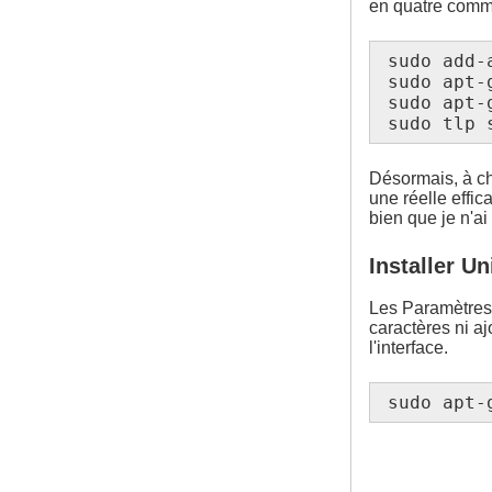
en quatre comm
sudo add-
sudo apt-g
sudo apt-
sudo tlp 
Désormais, à ch
une réelle effic
bien que je n'ai
Installer U
Les Paramètres 
caractères ni aj
l'interface.
sudo apt-