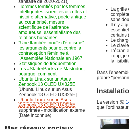
sanitaire de 2020-2021)]
Hommes terrifiés par les femmes
La grille
intelligentes, sciences occultes et
complète
histoire alternative, poète antique
sans dou
au cœur brisé, mesure
Il n'y a 
scientifique de l'attirance
essentie
amoureuse, essentialisme des
certains
relations humaines
Le charge
"Une flambée inouïe d'érotisme" :
Le clavie
les arguments pour et contre la
L'écran e
contraception féminine à
coup, je 
l'Assemblée Nationale en 1967
la lisibili
Statistiques de fréquentation
Les #StarterPacks de Mastodon,
Dans l'ensemble,
pourquoi comment
propre “personna
Ubuntu Linux sur un Asus
Zenbook 13 OLED UX325E
[Ubuntu Linux sur un Asus
Installat
Zenbook 13 OLED UX325E]
Ubuntu Linux sur un Asus
La version
1
Zenbook 13 OLED UX325E
que l'ordinateu
supprimée - modification externe
(Date inconnue)
Mes réseaux sociaux