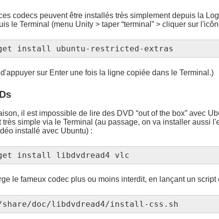
s codecs peuvent être installés très simplement depuis la Logi
le Terminal (menu Unity > taper “terminal” > cliquer sur l'icône
get install ubuntu-restricted-extras
d'appuyer sur Enter une fois la ligne copiée dans le Terminal.)
VDs
son, il est impossible de lire des DVD “out of the box” avec Ubun
st très simple via le Terminal (au passage, on va installer aussi l'
idéo installé avec Ubuntu) :
get install libdvdread4 vlc
rge le fameux codec plus ou moins interdit, en lançant un scrip
/share/doc/libdvdread4/install-css.sh