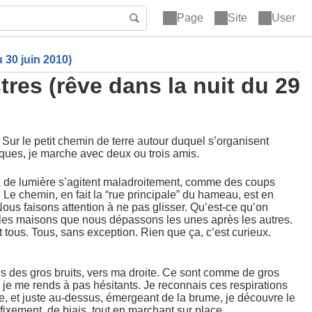
Page
Site
User
u 30 juin 2010)
stres (rêve dans la nuit du 29
ur le petit chemin de terre autour duquel s’organisent
ques, je marche avec deux ou trois amis.
x de lumière s’agitent maladroitement, comme des coups
 Le chemin, en fait la “rue principale” du hameau, est en
. Nous faisons attention à ne pas glisser. Qu’est-ce qu’on
 les maisons que nous dépassons les unes après les autres.
 tous. Tous, sans exception. Rien que ça, c’est curieux.
ds des gros bruits, vers ma droite. Ce sont comme de gros
e me rends à pas hésitants. Je reconnais ces respirations
age, et juste au-dessus, émergeant de la brume, je découvre le
 fixement, de biais, tout en marchant sur place.