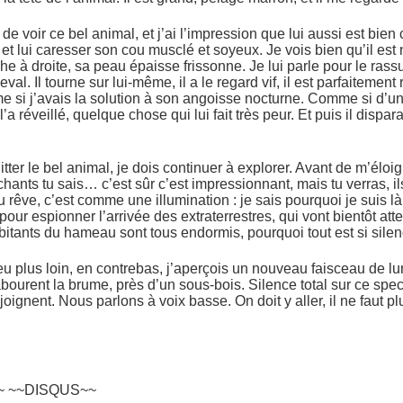
de voir ce bel animal, et j’ai l’impression que lui aussi est bie
cs et lui caresser son cou musclé et soyeux. Je vois bien qu’il est
he à droite, sa peau épaisse frissonne. Je lui parle pour le ras
val. Il tourne sur lui-même, il a le regard vif, il est parfaitemen
 si j’avais la solution à son angoisse nocturne. Comme si d’un m
a réveillé, quelque chose qui lui fait très peur. Et puis il dispar
tter le bel animal, je dois continuer à explorer. Avant de m’éloig
ants tu sais… c’est sûr c’est impressionnant, mais tu verras, ils 
rêve, c’est comme une illumination : je sais pourquoi je suis là
ur espionner l’arrivée des extraterrestres, qui vont bientôt att
bitants du hameau sont tous endormis, pourquoi tout est si silen
peu plus loin, en contrebas, j’aperçois un nouveau faisceau de 
abourent la brume, près d’un sous-bois. Silence total sur ce spe
ignent. Nous parlons à voix basse. On doit y aller, il ne faut p
~ ~~DISQUS~~