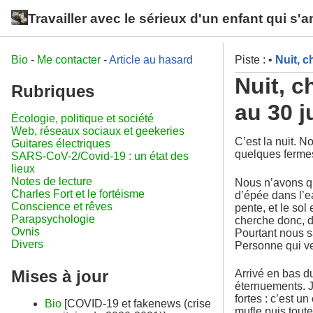
Travailler avec le sérieux d'un enfant qui s'
Bio
-
Me contacter
-
Article au hasard
Piste :
•
Nuit, c
Nuit, c
Rubriques
au 30 j
Écologie, politique et société
Web, réseaux sociaux et geekeries
C’est la nuit. 
Guitares électriques
quelques fermes
SARS-CoV-2/Covid-19 : un état des
lieux
Notes de lecture
Nous n’avons qu
Charles Fort et le fortéisme
d’épée dans l’ea
Conscience et rêves
pente, et le sol
Parapsychologie
cherche donc, d
Ovnis
Pourtant nous sa
Divers
Personne qui ve
Mises à jour
Arrivé en bas d
éternuements. J
fortes : c’est u
Bio
[COVID-19 et fakenews (crise
mufle puis toute