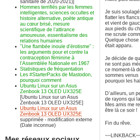
sanitaire de 2020-2021)]
Hommes terrifiés par les femmes
Je suis soulagé 
intelligentes, sciences occultes et
flatter les flan
histoire alternative, poète antique
et vient de gauc
au cœur brisé, mesure
aux pieds du che
scientifique de l'attirance
me scrute comme
amoureuse, essentialisme des
Quelque chose l’
relations humaines
était apparu.
"Une flambée inouïe d'érotisme" :
les arguments pour et contre la
contraception féminine à
Je décide de qui
l'Assemblée Nationale en 1967
ne sont pas méch
Statistiques de fréquentation
ce moment-là du 
Les #StarterPacks de Mastodon,
sommes venus po
pourquoi comment
pourquoi les ha
Ubuntu Linux sur un Asus
Zenbook 13 OLED UX325E
D’ailleurs, un 
[Ubuntu Linux sur un Asus
de rayons qui l
Zenbook 13 OLED UX325E]
Mes amis me rejo
Ubuntu Linux sur un Asus
être là ce soir !
Zenbook 13 OLED UX325E
supprimée - modification externe
Fin du rêve.
(Date inconnue)
~~LINKBACK~
Mes réseaux sociaux