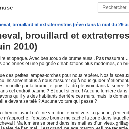
amuse
heval, brouillard et extraterrestres (rêve dans la nuit du 29 a
heval, brouillard et extraterre
uin 2010)
Noire et opaque. Avec beaucoup de brume aussi. Pas rassurant… S
 anciennes et une poignée d’habitations plus modernes, en bri
e des petites lampes-torches pour nous repérer. Nos faisceau
u. Ils servent plus à nous rassurer qu’à nous guider réellement.
 est mouillé par la brume, et puis il a dû pleuvoir dans la soirée
ans cet endroit paumé ? Et quel silence ! Aucune lumière dans
vons qu’il y a des habitants derrière ces murs, mais ils dorment
ille devant sa télé ? Aucune voiture qui passe ?
u chemin, avant qu’il ne vire doucement vers la gauche, j’enten
e m’approche, l’épaisse brume me cache la zone dans laquelle j
n cheval ! Ma lumière se prend dans les mailles d’un vieux grill
 la tête de l’animal. Il est grand, pelage marron, et il me regarde