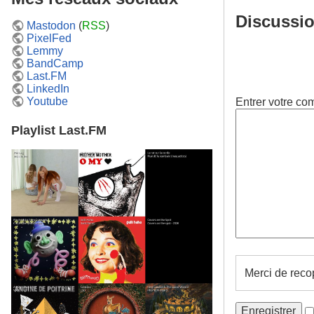
Discussi
Mastodon
(
RSS
)
PixelFed
Lemmy
BandCamp
Last.FM
LinkedIn
Youtube
Entrer votre co
Playlist Last.FM
Merci de reco