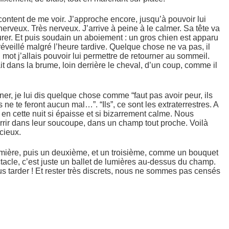
n content de me voir. J’approche encore, jusqu’à pouvoir lui
 nerveux. Très nerveux. J’arrive à peine à le calmer. Sa tête va
surer. Et puis soudain un aboiement : un gros chien est apparu
t réveillé malgré l’heure tardive. Quelque chose ne va pas, il
ot j’allais pouvoir lui permettre de retourner au sommeil.
ait dans la brume, loin derrière le cheval, d’un coup, comme il
ner, je lui dis quelque chose comme “faut pas avoir peur, ils
ne te feront aucun mal…”. “Ils”, ce sont les extraterrestres. A
 en cette nuit si épaisse et si bizarrement calme. Nous
errir dans leur soucoupe, dans un champ tout proche. Voilà
cieux.
lumière, puis un deuxième, et un troisième, comme un bouquet
ctacle, c’est juste un ballet de lumières au-dessus du champ.
lus tarder ! Et rester très discrets, nous ne sommes pas censés