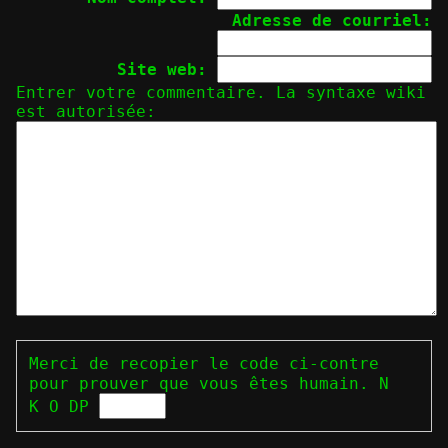
Adresse de courriel:
Site web:
Entrer votre commentaire. La syntaxe wiki
est autorisée:
Merci de recopier le code ci-contre
pour prouver que vous êtes humain.
N
K O D​ P