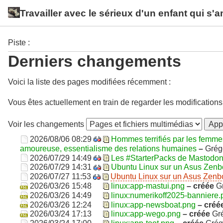
Travailler avec le sérieux d'un enfant qui s'
Piste :
Derniers changements
Voici la liste des pages modifiées récemment :
Vous êtes actuellement en train de regarder les modifications
Voir les changements
App
2026/08/06 08:29
Hommes terrifiés par les femmes 
amoureuse, essentialisme des relations humaines
–
Grég
2026/07/29 14:49
Les #StarterPacks de Mastodo
2026/07/29 14:31
Ubuntu Linux sur un Asus Ze
2026/07/27 11:53
Ubuntu Linux sur un Asus Ze
2026/03/26 15:48
linux:app-mastui.png
– créée
G
2026/03/26 14:49
linux:numerikoff2025-banniere.
2026/03/26 12:24
linux:app-newsboat.png
– créé
2026/03/24 17:13
linux:app-wego.png
– créée
Gr