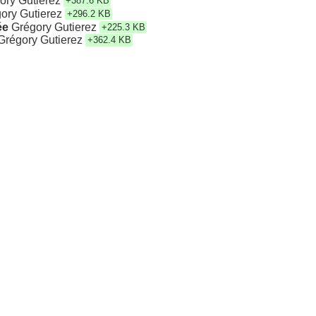
ory Gutierez
+387.6 KB
ory Gutierez
+296.2 KB
ée
Grégory Gutierez
+225.3 KB
Grégory Gutierez
+362.4 KB