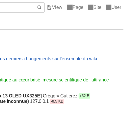
Page
Site
User
 les derniers changements sur l'ensemble du wiki
.
ntique au cœur brisé, mesure scientifique de l'attirance
ok 13 OLED UX325E]
Grégory Gutierez
+62 B
Date inconnue)
127.0.0.1
-8.5 KB