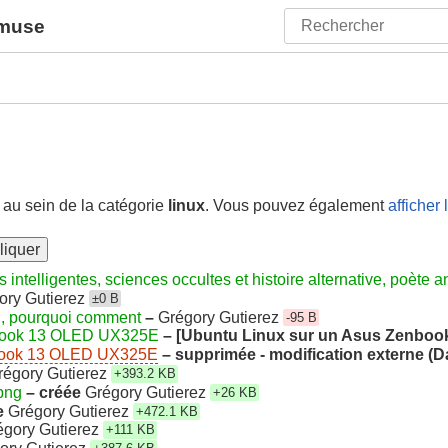
amuse
 au sein de la catégorie
linux
. Vous pouvez également
afficher
liquer
intelligentes, sciences occultes et histoire alternative, poète a
ory Gutierez
±0 B
n, pourquoi comment
–
Grégory Gutierez
-95 B
nbook 13 OLED UX325E
– [Ubuntu Linux sur un Asus Zenbo
nbook 13 OLED UX325E
– supprimée - modification externe (
régory Gutierez
+393.2 KB
png
– créée
Grégory Gutierez
+26 KB
e
Grégory Gutierez
+472.1 KB
égory Gutierez
+111 KB